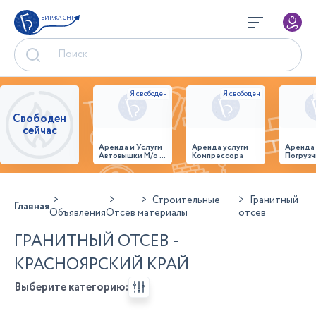
БИРЖА СНГ
Свободен
сейчас
Аренда и Услуги
Аренда услуги
Аренда
Автовышки М/о г.
Компрессора
Погрузч
Домодедово
26,28,32 место
Строительные
Гранитный
Главная
Объявления
Отсев
материалы
отсев
ГРАНИТНЫЙ ОТСЕВ -
КРАСНОЯРСКИЙ КРАЙ
Выберите категорию: