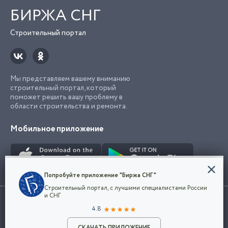
БИРЖА СНГ
Строительный портал
Мы представляем вашему вниманию
строительный портал, который
поможет решить вашу проблему в
области строительства и ремонта.
Мобильное приложение
Конфиденциальность
Попробуйте приложение "Биржа СНГ"
Мы используем файлы cookie, чтобы сделать
Строительный портал, с лучшими специалистами России
наш сайт удобным для каждого
Использование сайта, в том числе подача объявлений, означает
и СНГ
пользователя. Оставаясь на сайте,
ОК
согласие с
пользовательским соглашением
. Все логотипы и торговые
4.8
вы соглашаетесь
марки представленные на сайте являются собственностью их
с
Политикой конфиденциальности компании
владельца.
Разместить объявление
и принимаете условия использования cookie.
СКАЧАТЬ ПРИЛОЖЕНИЕ