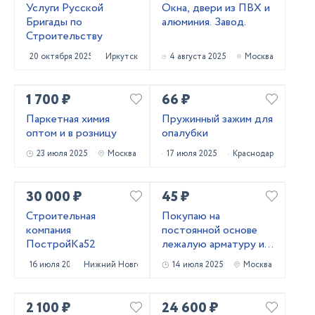
Услуги Русской
Окна, двери из ПВХ и
Бригады по
алюминия. Завод.
Строительству
20 октября 2025
Иркутск
4 августа 2025
Москва
1 700 ₽
66 ₽
Паркетная химия
Пружинный зажим для
оптом и в розницу
опалубки
23 июля 2025
Москва
17 июля 2025
Краснодар
30 000 ₽
45 ₽
Строительная
Покупаю на
компания
постоянной основе
ПостройКа52
лежалую арматуру и
металлопрокат!
16 июля 2025
Нижний Новгород
14 июля 2025
Москва
Самовывоз
2 100 ₽
24 600 ₽