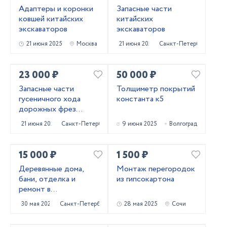
Адаптеры и коронки
Запасные части
ковшей китайских
китайских
экскаваторов
экскаваторов
21 июня 2025
Москва
21 июня 2025
Санкт-Петербург
23 000 ₽
50 000 ₽
Запасные части
Толщиметр покрытий
гусеничного хода
константа к5
дорожных фрез
Caterpillar PM620
21 июня 2025
Санкт-Петербург
9 июня 2025
Волгоград
15 000 ₽
1 500 ₽
Деревянные дома,
Монтаж перегородок
бани, отделка и
из гипсокартона
ремонт в
Приозерском и
30 мая 2025
Санкт-Петербург
28 мая 2025
Сочи
Выборгском районах