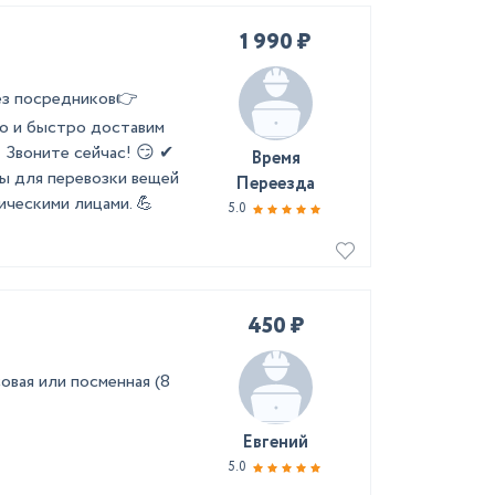
1 990 ₽
ез посредников👉
о и быстро доставим
 Звоните сейчас! 😏 ✔
Время
ы для перевозки вещей
Переезда
ическими лицами. 💪
5.0
450 ₽
овая или посменная (8
Евгений
5.0