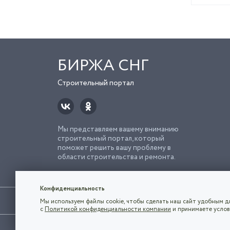
БИРЖА СНГ
Строительный портал
Мы представляем вашему вниманию
строительный портал, который
поможет решить вашу проблему в
области строительства и ремонта.
Попро
Строи
Конфиденциальность
Использование сайта, в том числе подача объявлений, озна
Мы используем файлы cookie, чтобы сделать наш сайт удобным дл
владельца.
с
Политикой конфиденциальности компании
и принимаете услов