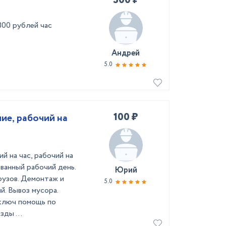
300 ₽
300 рублей час
Андрей
5.0
100 ₽
иe, рaбoчий нa
й нa чаc, pабoчий нa
ванный рабочий дeнь.
Юрий
грузoв. Демoнтаж и
5.0
. Вывоз мусоpа.
 ключ помощь по
ды ...