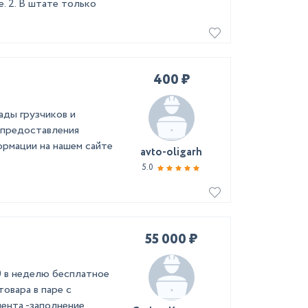
. 2. В штате только
400 ₽
ады грузчиков и
 предоставления
рмации на нашем сайте
avto-oligarh
5.0
55 000 ₽
50 в неделю бесплатное
товара в паре с
иента -заполнение