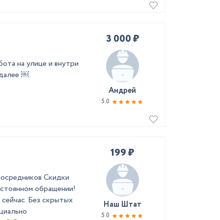
3 000 ₽
ота на улице и внутри
 далее ￼
Андрей
5.0
199 ₽
 посредников Скидки
постоянном обращении!
 сейчас. Без скрытых
Наш Штат
ециально
5.0