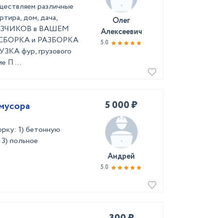
уществляем различные
тира, дом, дача,
Олег
ГРУЗЧИКОВ в ВАШЕМ
Алексеевич
д ☞ СБОРКА и РАЗБОРКА
5.0
УЗКА фур, грузового
 П ...
5 000 ₽
 мусора
орку: 1) бетонную
 3) польное
Андрей
5.0