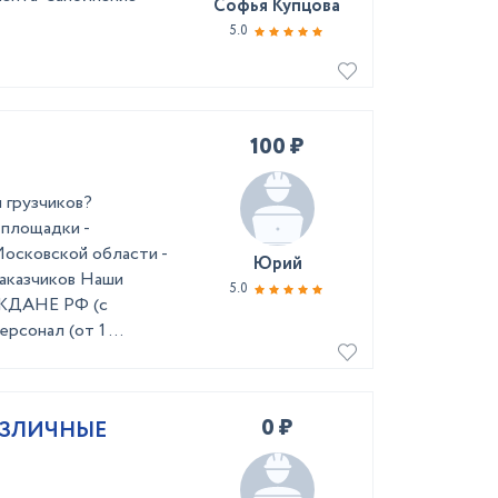
Софья Купцова
5.0
100 ₽
 грузчиков?
 площадки -
осковской области -
Юрий
заказчиков Наши
5.0
АЖДАНЕ РФ (с
рсонал (от 1 ...
0 ₽
РАЗЛИЧНЫЕ