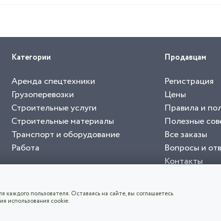
Категории
Продавцам
Аренда спецтехники
Регистрация
Грузоперевозки
Цены
Строительные услуги
Правила и по
Строительные материалы
Полезные сов
Транспорт и оборудование
Все заказы
Работа
Вопросы и от
Контакты
буйте приложение "Биржа СНГ"
тельный портал, с лучшими специалистами России и СНГ
4.8
чает согласие с
пользовательским соглашением
. Все логотипы и торговые марк
я каждого пользователя. Оставаясь на сайте, вы соглашаетесь
ия использования cookie.
СКАЧАТЬ ПРИЛОЖЕНИЕ
©2026
Биржа СНГ