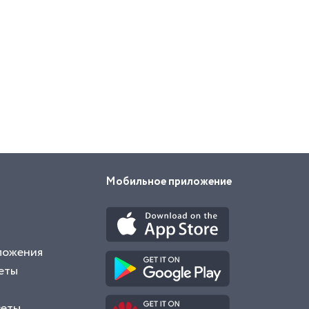
Мобильное приложение
ложения
еты
веты