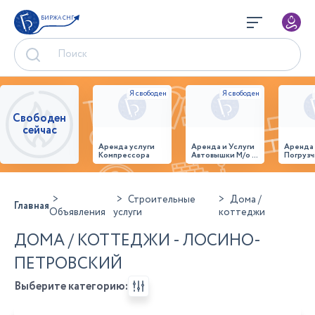
БИРЖА СНГ
Свободен
сейчас
Аренда услуги
Аренда и Услуги
Аренда
Компрессора
Автовышки М/о г.
Погрузч
Домодедово
26,28,32 место
Строительные
Дома /
Главная
Объявления
услуги
коттеджи
ДОМА / КОТТЕДЖИ - ЛОСИНО-
ПЕТРОВСКИЙ
Выберите категорию: