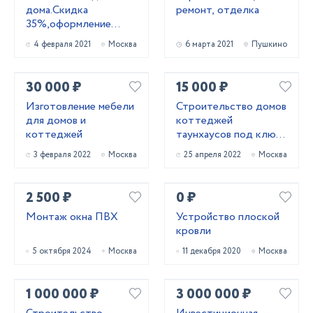
дома.Скидка
ремонт, отделка
35%,оформление
заказа на дому!
4 февраля 2021
Москва
6 марта 2021
Пушкино
Гарантия!!!
30 000 ₽
15 000 ₽
Изготовление мебели
Строительство домов
для домов и
коттеджей
коттеджей
таунхаусов под ключ
г Москве МО
3 февраля 2022
Москва
25 апреля 2022
Москва
Качество сроки
гарантируем цена
догово
2 500 ₽
0 ₽
Монтаж окна ПВХ
Устройство плоской
кровли
5 октября 2024
Москва
11 декабря 2020
Москва
1 000 000 ₽
3 000 000 ₽