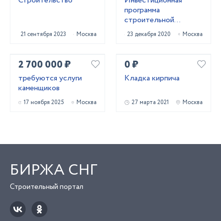
Строительство
Инвестиционная
программа
строительной
компании “City House”
21 сентября 2023
Москва
23 декабря 2020
Москва
2 700 000 ₽
0 ₽
требуются услуги
Кладка кирпича
каменщиков
17 ноября 2025
Москва
27 марта 2021
Москва
БИРЖА СНГ
Строительный портал