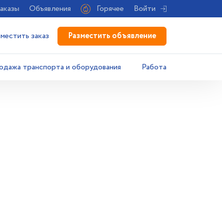
аказы
Объявления
Горячее
Войти
Разместить объявление
зместить заказ
одажа транспорта и оборудования
Работа