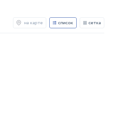
на карте
список
сетка