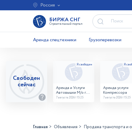
Россия
БИРЖА СНГ
Строительный портал
Аренда спецтехники
Грузоперевозки
Свободен
сейчас
Аренда и Услуги
Аренда услуги
Автовышки М/о г.
Компрессора
Домодедово
7 августа 2026 | 15:25
7 августа 2026 | 15:25
26,28,32 место
Главная
Объявления
Продажа транспорта и 