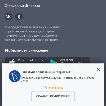
Строительный портал
Мы представляем вашему вниманию
строительный портал, который
поможет решить вашу проблему в
области строительства и ремонта.
Мобильное приложение
Конфиденциальность
Попробуйте приложение "Биржа СНГ"
Мы используем файлы cookie, чтобы сделать
Строительный портал, с лучшими специалистами России
наш сайт удобным для каждого
Использование сайта, в том числе подача объявлений, означает
и СНГ
пользователя. Оставаясь на сайте,
ОК
согласие с
пользовательским соглашением
. Все логотипы и торговые
4.8
вы соглашаетесь
марки представленные на сайте являются собственностью их
с
Политикой конфиденциальности компании
владельца.
Разместить объявление
и принимаете условия использования cookie.
СКАЧАТЬ ПРИЛОЖЕНИЕ
©2026
Биржа СНГ