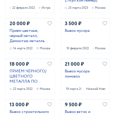
27куб контейнер)
22 февраля 2022
Истра
25 марта 2023
Москва
20 000 ₽
3 500 ₽
Приём цветные,
Вывоз мусора
чёрный металл,
Демонтаж металла
конструкции
14 марта 2022
Москва
10 февраля 2022
Москва
18 000 ₽
21 000 ₽
ПРИЁМ ЧЁРНОГО/
Вывоз мусора
ЦВЕТНОГО
ломовоз
МЕТАЛЛА ПО
ВЫСОКОЙ ЦЕНЕ
22 марта 2022
Москва
19 марта 2025
Нижний Новгород
13 000 ₽
9 500 ₽
Вывоз строительного
Вывоз веток и