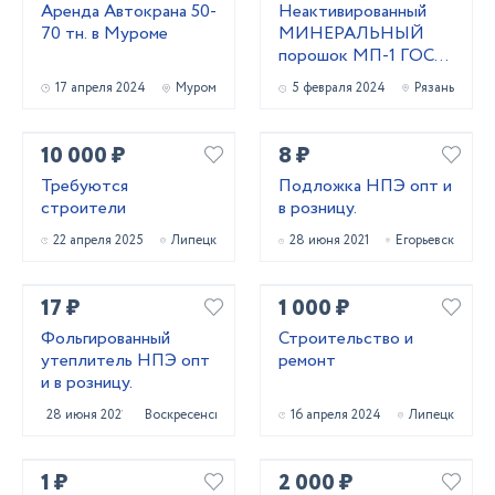
Аренда Автокрана 50-
Неактивированный
70 тн. в Муроме
МИНЕРАЛЬНЫЙ
порошок МП-1 ГОСТ
52129-03 и МП-2
17 апреля 2024
Муром
5 февраля 2024
Рязань
ГОСТ 32761-14
10 000 ₽
8 ₽
Требуются
Подложка НПЭ опт и
строители
в розницу.
22 апреля 2025
Липецк
28 июня 2021
Егорьевск
17 ₽
1 000 ₽
Фольгированный
Строительство и
утеплитель НПЭ опт
ремонт
и в розницу.
28 июня 2021
Воскресенск
16 апреля 2024
Липецк
1 ₽
2 000 ₽