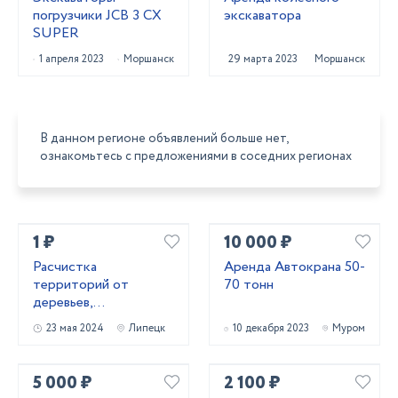
погрузчики JCB 3 CX
экскаватора
SUPER
1 апреля 2023
Моршанск
29 марта 2023
Моршанск
В данном регионе объявлений больше нет,
ознакомьтесь с предложениями в соседних регионах
1 ₽
10 000 ₽
Расчистка
Аренда Автокрана 50-
территорий от
70 тонн
деревьев,
кустарников и корней
23 мая 2024
Липецк
10 декабря 2023
Муром
5 000 ₽
2 100 ₽