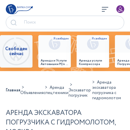
БИРЖА СНГ
Свободен
сейчас
Аренда и Услуги
Аренда услуги
Аренда
Автовышки М/о г.
Компрессора
Погрузч
Домодедово
26,28,32 место
Аренда
Аренда
экскаватора
Главная
Экскаватор
Объявления
спецтехники
погрузчика c
погрузчик
гидромолотом
АРЕНДА ЭКСКАВАТОРА
ПОГРУЗЧИКА C ГИДРОМОЛОТОМ,