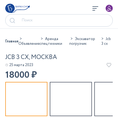
БИРЖА СНГ
Аренда
Экскаватор
Jcb
Главная
Объявления
спецтехники
погрузчик
3 cx
JCB 3 CX, МОСКВА
25 марта 2023
18000
₽