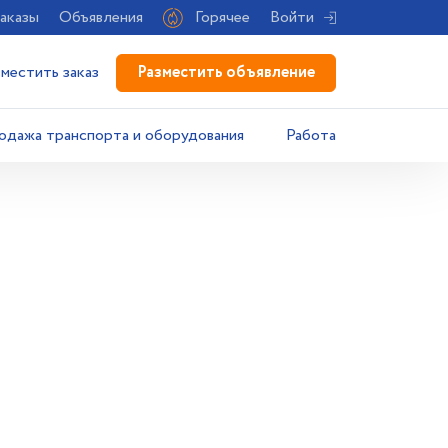
аказы
Объявления
Горячее
Войти
Разместить объявление
зместить заказ
одажа транспорта и оборудования
Работа