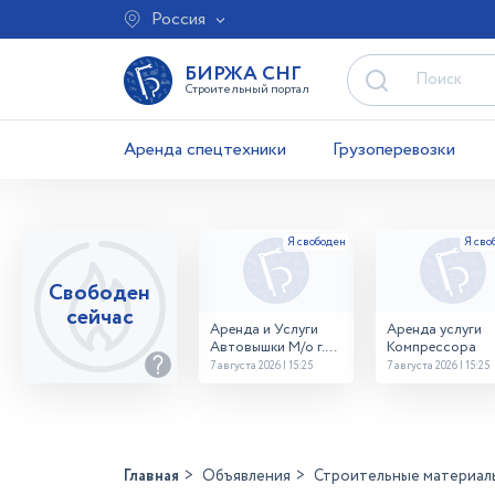
Россия
БИРЖА СНГ
Строительный портал
Аренда спецтехники
Грузоперевозки
Свободен
сейчас
Аренда и Услуги
Аренда услуги
Автовышки М/о г.
Компрессора
Домодедово
7 августа 2026 | 15:25
7 августа 2026 | 15:25
26,28,32 место
Главная
Объявления
Строительные материал