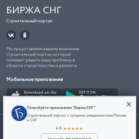
БИРЖА СНГ
Строительный портал
Мы представляем вашему вниманию
строительный портал, который
поможет решить вашу проблему в
области строительства и ремонта.
Мобильное приложение
Конфиденциальность
Попробуйте приложение "Биржа СНГ"
Мы используем файлы cookie, чтобы сделать
Строительный портал, с лучшими специалистами России
наш сайт удобным для каждого
Использование сайта, в том числе подача объявлений, означает
и СНГ
пользователя. Оставаясь на сайте,
ОК
согласие с
пользовательским соглашением
. Все логотипы и торговые
4.8
вы соглашаетесь
марки представленные на сайте являются собственностью их
с
Политикой конфиденциальности компании
владельца.
и принимаете условия использования cookie.