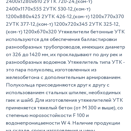
2400х1280х610 2УТК 720-24,(ком-т)
2400х1170х555 2УТК 530-12,(ком-т)
1200х880х425 2УТК 426-12,(ком-т) 1200х770х370
2УТК 377-12,(ком-т) 1200х720х345 2УТК 325-12,
(ком-т) 1200х670х320 Утяжелители бетонные УТК
используются для обеспечения балластировки
разнообразных трубопроводов, имеющих диаметр
от 326 до 1420 мм, их прокладывают по дну рек и
разнообразных водоемов. Утяжелитель типа УTK -
это пара полуколец, изготовленных из
железобетона с дополнительным армированием.
Полукольца присоединяются друг к другу с
использованием стальных шпилек, необходимых
гаек и шайб. Для изготовления утяжелителей УТК
применяется тяжелый бетон (от М 300 и выше), со
степенью морозостoйкости F 100 и
вoдoнепроницаемости W 4. Наличие продукции
на складе, сроки изготовления и цены,