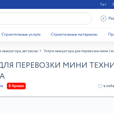
Чат
З
Ра
Строительные услуги
Строительные материалы
Пр
и эвакуатора, автовозы
Услуги эвакуатора для перевозки мини те
 ДЛЯ ПЕРЕВОЗКИ МИНИ ТЕХН
ВА
в изб
ов
В Архиве