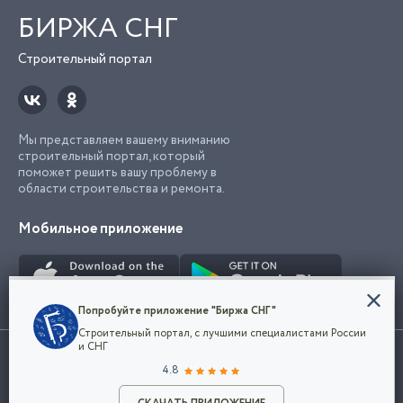
БИРЖА СНГ
Строительный портал
Мы представляем вашему вниманию
строительный портал, который
поможет решить вашу проблему в
области строительства и ремонта.
Мобильное приложение
Конфиденциальность
Попробуйте приложение "Биржа СНГ"
Мы используем файлы cookie, чтобы сделать
Строительный портал, с лучшими специалистами России
наш сайт удобным для каждого
Использование сайта, в том числе подача объявлений, означает
и СНГ
пользователя. Оставаясь на сайте,
ОК
согласие с
пользовательским соглашением
. Все логотипы и торговые
4.8
вы соглашаетесь
марки представленные на сайте являются собственностью их
с
Политикой конфиденциальности компании
владельца.
Разместить объявление
и принимаете условия использования cookie.