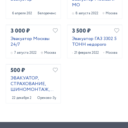
МО
6 апреля 2023
Белореченск
8 августа 2022
Москва
3 000 ₽
3 500 ₽
Эвакуатор Москвы
Эвакуатор ГАЗ 3302 5
24/7
ТОНН недорого
7 августа 2022
Москва
21 февраля 2022
Москва
500 ₽
ЭВАКУАТОР,
СТРАХОВАНИЕ,
ШИНОМОНТАЖ,
ОФОРМЛЕНИЕ
22 декабря 2020
Орехово-Зуево
КУПЛИ-ПРОДАЖИ,
ИЗГОТОВЛЕНИЕ
КЛЮЧЕЙ