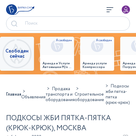
БИРЖА СНГ
Свободен
сейчас
Аренда и Услуги
Аренда услуги
Аренда
Автовышки М/о г.
Компрессора
Погрузч
Домодедово
26,28,32 место
Подкосы
Продажа
жби пятка-
Главная
транспорта и
Строительное
Объявления
пятка
оборудования
оборудование
(крюк-крюк)
ПОДКОСЫ ЖБИ ПЯТКА-ПЯТКА
(КРЮК-КРЮК), МОСКВА