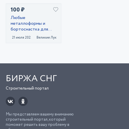
100 ₽
Любые
металлоформы и
бортоснастка для
ваших ЖБИ от «М-
21 июля 2023
Великие Луки
Конструктор»
БИРЖА СНГ
Строительный портал
Мы представляем вашему вниманию
строительный портал, который
поможет решить вашу проблему в