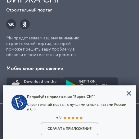
Строительный портал
Мы представляем вашему вниманию
строительный портал, который
поможет решить вашу проблему в
области строительства и ремонта.
Мобильное приложение
Конфиденциальность
Попробуйте приложение "Биржа СНГ"
Мы используем файлы cookie, чтобы сделать
Строительный портал, с лучшими специалистами России
наш сайт удобным для каждого
Использование сайта, в том числе подача объявлений, означает
и СНГ
пользователя. Оставаясь на сайте,
ОК
согласие с
пользовательским соглашением
. Все логотипы и торговые
4.8
вы соглашаетесь
марки представленные на сайте являются собственностью их
с
Политикой конфиденциальности компании
владельца.
и принимаете условия использования cookie.
СКАЧАТЬ ПРИЛОЖЕНИЕ
©2026
Биржа СНГ