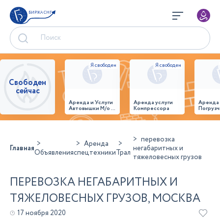
БИРЖА СНГ
Свободен
сейчас
Аренда и Услуги
Аренда услуги
Аренда
Автовышки М/о г.
Компрессора
Погрузч
Домодедово
26,28,32 место
перевозка
Аренда
Главная
негабаритных и
Объявления
спецтехники
Трал
тяжеловесных грузов
ПЕРЕВОЗКА НЕГАБАРИТНЫХ И
ТЯЖЕЛОВЕСНЫХ ГРУЗОВ, МОСКВА
17 ноября 2020