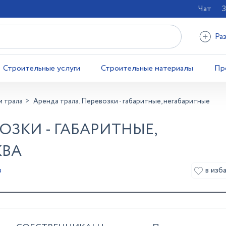
Чат
З
Ра
Строительные услуги
Строительные материалы
Пр
и трала
Аренда трала. Перевозки - габаритные, негабаритные
ОЗКИ - ГАБАРИТНЫЕ,
КВА
в изб
в