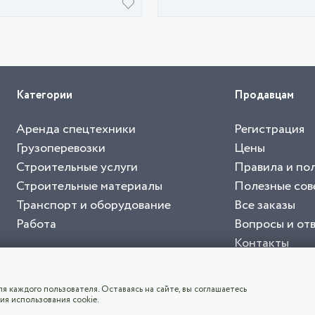
Категории
Продавцам
Аренда спецтехники
Регистрация
Грузоперевозки
Цены
Строительные услуги
Правила и по
Строительные материалы
Полезные сов
Транспорт и оборудование
Все заказы
Работа
Вопросы и от
Контакты
буйте приложение "Биржа СНГ"
тельный портал, с лучшими специалистами России и СНГ
4.8
чает согласие с
пользовательским соглашением
. Все логотипы и торговые марк
я каждого пользователя. Оставаясь на сайте, вы соглашаетесь
ия использования cookie.
СКАЧАТЬ ПРИЛОЖЕНИЕ