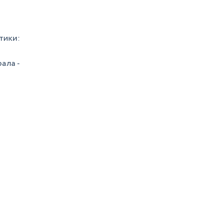
тики:
ала -