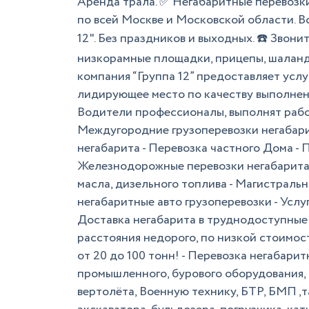
Аренда трала. ✅ Негабаритные перевоз
по всей Москве и Московской области. 
12". Без праздников и выходных. ☎️ Звони
низкорамные площадки, прицепы, шалан
компания “Группа 12” предоставляет услу
лидирующее место по качеству выполнения
Водители профессионалы, выполнят работ
Междугородние грузоперевозки негабарит
негабарита - Перевозка частного Дома - 
Железнодорожные перевозки негабарита 
масла, дизельного топлива - Магистраль
негабаритные авто грузоперевозки - Услу
Доставка негабарита в труднодоступные 
расстояния недорого, по низкой стоимос
от 20 до 100 тонн! - Перевозка негабари
промышленного, бурового оборудования, ц
вертолёта, Военную технику, БТР, БМП ,та