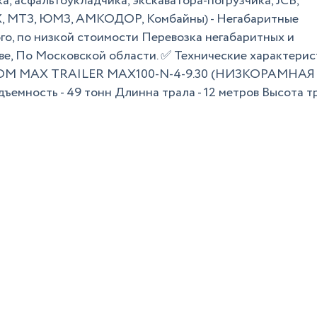
ка, асфальтоукладчика, экскаватора-погрузчика, JCB,
, МТЗ, ЮМЗ, АМКОДОР, Комбайны) - Негабаритные
го, по низкой стоимости Перевозка негабаритных и
ве, По Московской области. ✅ Технические характерис
ЛОМ MAX TRAILER MAX100-N-4-9.30 (НИЗКОРАМНАЯ
ость - 49 тонн Длинна трала - 12 метров Высота тр