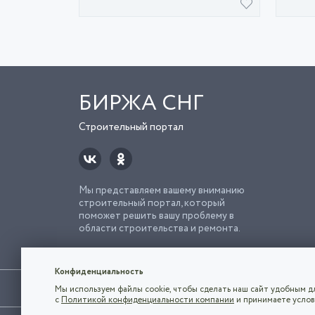
БИРЖА СНГ
Строительный портал
Мы представляем вашему вниманию
строительный портал, который
поможет решить вашу проблему в
области строительства и ремонта.
Попро
Строи
Конфиденциальность
Использование сайта, в том числе подача объявлений, озна
Мы используем файлы cookie, чтобы сделать наш сайт удобным дл
владельца.
с
Политикой конфиденциальности компании
и принимаете услов