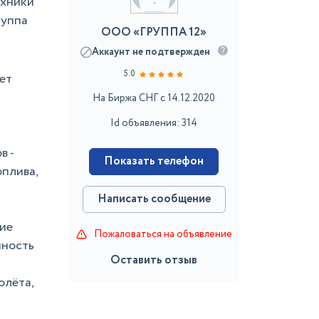
ехники
руппа
ООО «ГРУППА 12»
Аккаунт не подтвержден
5.0
ет
На Биржа СНГ с 14.12.2020
Id объявления: 314
в -
Показать телефон
оплива,
Написать сообщение
ние
Пожаловаться на объявление
мность
Оставить отзыв
олёта,