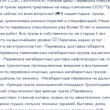
ки от СОБСТВЕННИКА! Низкие цены. Перевозка спецт
Все тралы зарегистрированы на нашу компанию ООО "Г
те сейчас по всем вопросам! 🚛 В нашем парке: тралы,
ды, длинномеры разных моделей и спецификаций. Наша
ги по перевозке спецтехники уже более 10 лет и занима
 работ. Все тралы в собственности, не старше 3 лет.
у на высочайшем уровне. 💥 Перечень наших услуг: -
а автотранспортом - Перевозка, доставка габарита,
Перевозка тяжеловесных негабаритных грузов, жд вагоно
- Перевозка негабаритных цистерн нефтепродуктов, т
ные, транзитные, промышленные, внешние и внутренние
ги по перевозка опасных, ценных негабаритных грузов -
районы по зимнику - Негабаритные перевозки на даль
ти - Аренда трала, низкорамной площадки. Грузоподъё
тной спецтехники при аренде трала (Перевозка
истерн, станков, катера, лодки, яхты, авиатехники, сам
нки, пушки, сельхоз техники, гаражей, бытовок, дома,