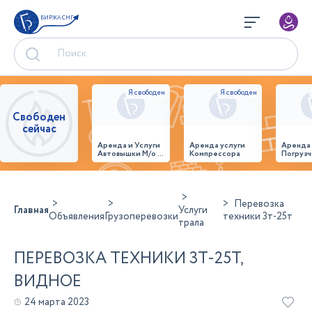
БИРЖА СНГ
Свободен
сейчас
Аренда и Услуги
Аренда услуги
Аренда
Автовышки М/о г.
Компрессора
Погрузч
Домодедово
26,28,32 место
Перевозка
Главная
Услуги
Объявления
Грузоперевозки
техники 3т-25т
трала
ПЕРЕВОЗКА ТЕХНИКИ 3Т-25Т,
ВИДНОЕ
24 марта 2023