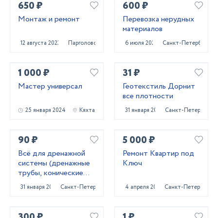
650 ₽
600 ₽
Монтаж и ремонт
Перевозка нерудных
материалов
12 августа 2023
Парголово
6 июля 2023
Санкт-Петербург
1 000 ₽
31 ₽
Мастер универсал
Геотекстиль Дорнит
все плотности
25 января 2024
Кяхта
31 января 2024
Санкт-Петербург
90 ₽
5 000 ₽
Всё для дренажной
Ремонт Квартир под
системы (дренажные
Ключ
трубы, конические
колодцы,трубы под
31 января 2024
Санкт-Петербург
4 апреля 2022
Санкт-Петербург
заезд)
300 ₽
1 ₽