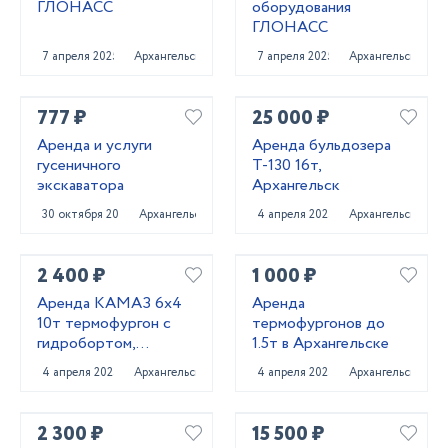
ГЛОНАСС
оборудования
ГЛОНАСС
7 апреля 2025
Архангельск
7 апреля 2025
Архангельск
777 ₽
25 000 ₽
Аренда и услуги
Аренда бульдозера
гусеничного
Т-130 16т,
экскаватора
Архангельск
30 октября 2024
Архангельск
4 апреля 2025
Архангельск
2 400 ₽
1 000 ₽
Аренда КАМАЗ 6х4
Аренда
10т термофургон с
термофургонов до
гидробортом,
1.5т в Архангельске
Архангельск
4 апреля 2025
Архангельск
4 апреля 2025
Архангельск
2 300 ₽
15 500 ₽