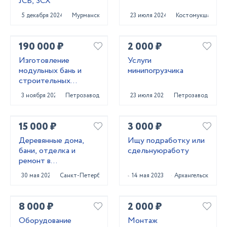
JCB, 3СХ
5 декабря 2024
Мурманск
23 июля 2024
Костомукша
190 000 ₽
2 000 ₽
Изготовление
Услуги
модульных бань и
минипогрузчика
строительных
бытовое
3 ноября 2023
Петрозаводск
23 июля 2024
Петрозаводск
15 000 ₽
3 000 ₽
Деревянные дома,
Ищу подработку или
бани, отделка и
сдельнуюработу
ремонт в
Приозерском и
30 мая 2025
Санкт-Петербург
14 мая 2023
Архангельск
Выборгском районах
8 000 ₽
2 000 ₽
Оборудование
Монтаж