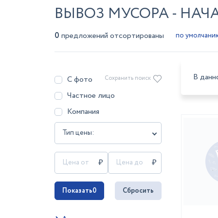
ВЫВОЗ МУСОРА - НАЧ
0
предложений отсортированы
В данн
С фото
Сохранить поиск
Частное лицо
Компания
Тип цены:
Показать
0
Сбросить