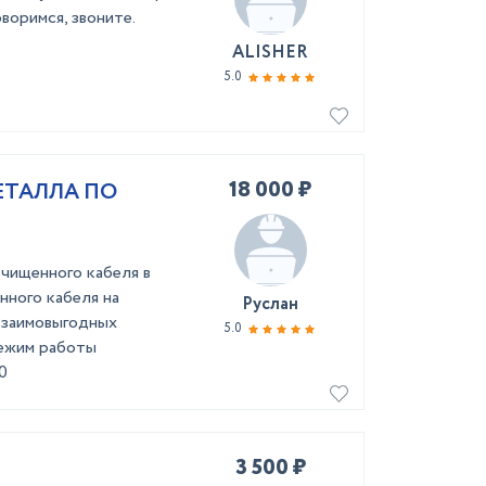
воримся, звоните.
ALISHER
5.0
18 000 ₽
ЕТАЛЛА ПО
чищенного кабеля в
нного кабеля на
Руслан
 взаимовыгодных
5.0
ежим работы
0
3 500 ₽