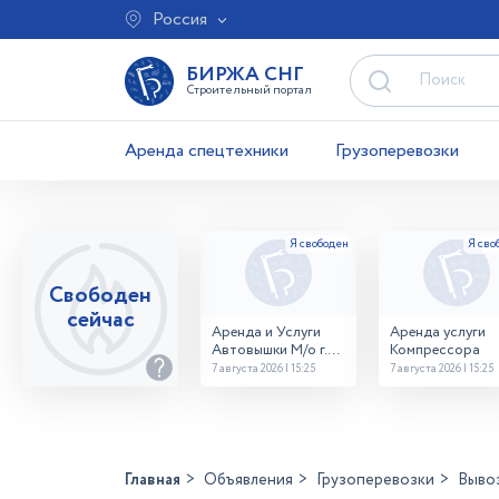
Россия
БИРЖА СНГ
Строительный портал
Аренда спецтехники
Грузоперевозки
Свободен
сейчас
Аренда и Услуги
Аренда услуги
Автовышки М/о г.
Компрессора
Домодедово
7 августа 2026 | 15:25
7 августа 2026 | 15:25
26,28,32 место
Главная
Объявления
Грузоперевозки
Выво