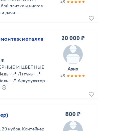
5.0
, бой плитки и многое
и дачи ...
20 000 ₽
емонтаж металла
АЖ
 ЧЁРНЫЕ И ЦВЕТНЫЕ
Азиз
 - 📍 Латунь - 📍
5.0
ель - 📍 Аккумулятор -
 🕝
800 ₽
ер)
 20 кубов. Контейнер