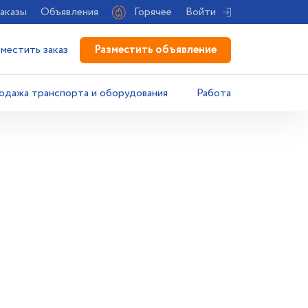
аказы
Объявления
Горячее
Войти
Разместить объявление
зместить заказ
одажа транспорта и оборудования
Работа