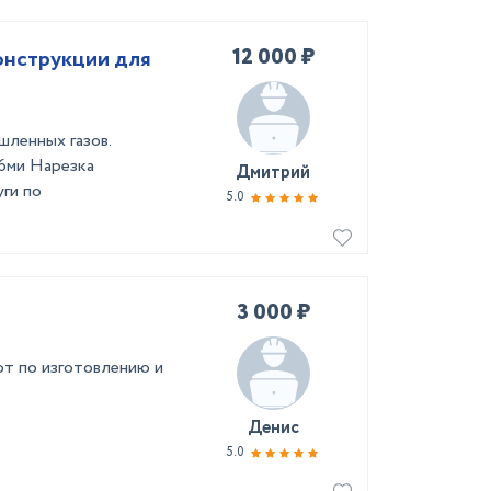
12 000 ₽
онструкции для
шленных газов.
16ми Нарезка
Дмитрий
уги по
5.0
3 000 ₽
т по изготовлению и
Денис
5.0