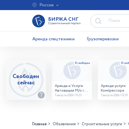
Россия
БИРЖА СНГ
Строительный портал
Аренда спецтехники
Грузоперевозки
Свободен
сейчас
Аренда и Услуги
Аренда услуги
Автовышки М/о г.
Компрессора
Домодедово
7 августа 2026 | 15:25
7 августа 2026 | 15:25
26,28,32 место
Главная
Объявления
Строительные услуги