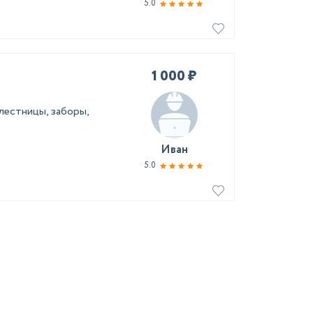
5.0
1 000 ₽
естницы, заборы,
Иван
5.0