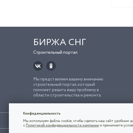
БИРЖА СНГ
Строительный портал
Мы представляем вашему вниманию
строительный портал, который
поможет решить вашу проблему в
области строительства и ремонта.
Попро
Строи
Конфиденциальность
Использование сайта, в том числе подача объявлений, озна
Мы используем файлы cookie, чтобы сделать наш сайт удобным дл
владельца.
с
Политикой конфиденциальности компании
и принимаете услов