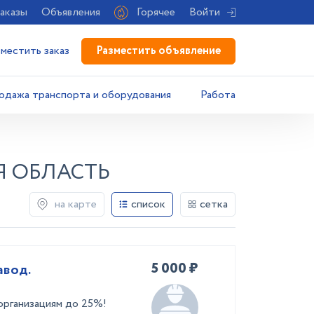
аказы
Объявления
Горячее
Войти
Разместить объявление
зместить заказ
одажа транспорта и оборудования
Работа
Я ОБЛАСТЬ
на карте
список
сетка
5 000 ₽
авод.
организациям до 25%!