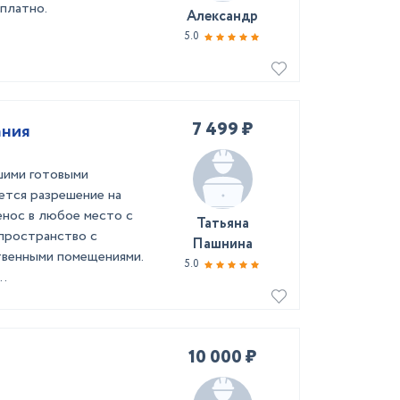
сплатно.
Александр
5.0
7 499 ₽
ания
шими готовыми
уется разрешение на
енос в любое место с
Татьяна
 пространство с
Пашнина
венными помещениями.
5.0
..
10 000 ₽