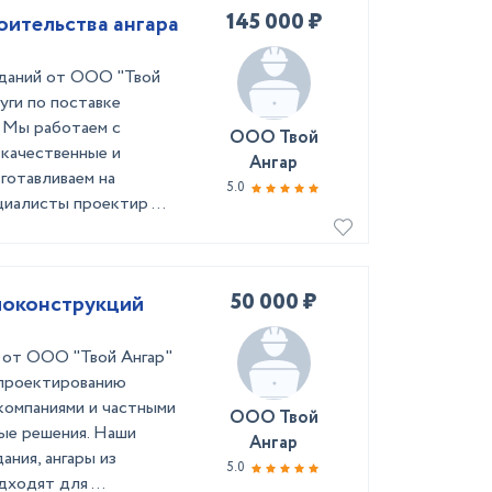
145 000 ₽
оительства ангара
зданий от ООО "Твой
уги по поставке
 Мы работаем с
ООО Твой
 качественные и
Ангар
готавливаем на
5.0
иалисты проектир ...
50 000 ₽
локонструкций
 от ООО "Твой Ангар"
 проектированию
компаниями и частными
ООО Твой
ные решения. Наши
Ангар
ния, ангары из
5.0
ходят для ...