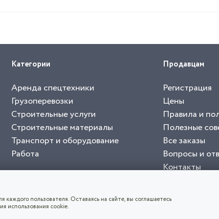
Категории
Продавцам
Аренда спецтехники
Регистрация
Грузоперевозки
Цены
Строительные услуги
Правила и по
Строительные материалы
Полезные сов
Транспорт и оборудование
Все заказы
Работа
Вопросы и от
Контакты
буйте приложение "Биржа СНГ"
тельный портал, с лучшими специалистами России и СНГ
4.8
чает согласие с
пользовательским соглашением
. Все логотипы и торговые марк
я каждого пользователя. Оставаясь на сайте, вы соглашаетесь
ия использования cookie.
СКАЧАТЬ ПРИЛОЖЕНИЕ