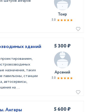
х шатров ангаров
Тоир
5.0
5 300 ₽
озводимых зданий
 проектированием,
ыстровозводимых
е назначения, таких
Арсений
е павильоны, станции
5.0
а, автосервисы,
ения на ...
5 600 ₽
ы. Ангары