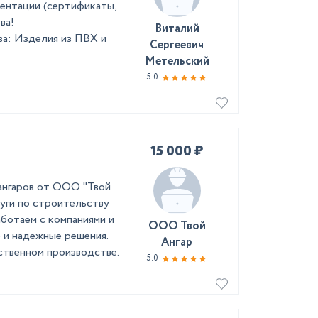
ентации (сертификаты,
я партнерства!
Виталий
а: Изделия из ПВХ и
Сергеевич
Метельский
5.0
15 000 ₽
ангаров от ООО "Твой
луги по строительству
ботаем с компаниями и
ООО Твой
 и надежные решения.
Ангар
ственном производстве.
5.0