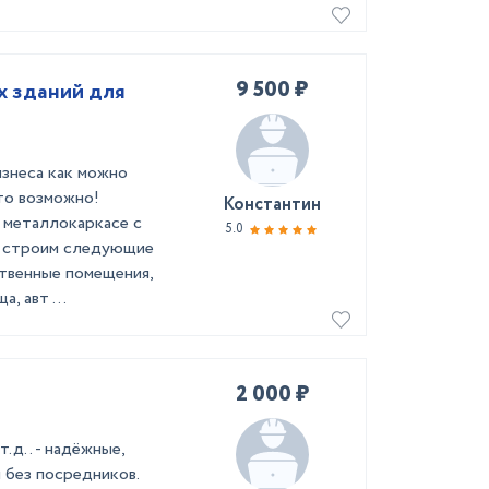
9 500 ₽
 зданий для
знеса как можно
то возможно!
Константин
 металлокаркасе с
5.0
ы строим следующие
ственные помещения,
, авт ...
2 000 ₽
.д.. - надёжные,
 без посредников.