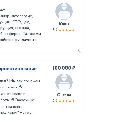
ает
ар, автосервис,
кция , СТО, цех,
Юлия
рукция, стоянка,
5.0
ыбная фермы. Так же мы
ройство фундамента,
100 000 ₽
 проектирование
клад? Мы вам поможем.
ть проект 🔨
 до отделки и
Оксана
работы ⛑Сварочные
5.0
и, транспак
д ключ" – это ...