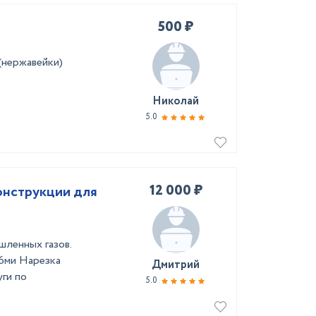
500 ₽
(нержавейки)
Николай
5.0
12 000 ₽
онструкции для
шленных газов.
16ми Нарезка
Дмитрий
уги по
5.0