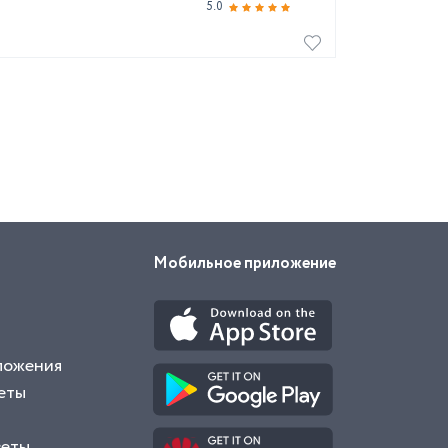
5.0
Мобильное приложение
ложения
еты
веты