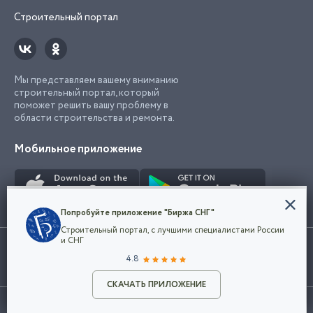
Строительный портал
Мы представляем вашему вниманию
строительный портал, который
поможет решить вашу проблему в
области строительства и ремонта.
Мобильное приложение
Конфиденциальность
Попробуйте приложение "Биржа СНГ"
Мы используем файлы cookie, чтобы сделать
Строительный портал, с лучшими специалистами России
наш сайт удобным для каждого
Использование сайта, в том числе подача объявлений, означает
и СНГ
пользователя. Оставаясь на сайте,
ОК
согласие с
пользовательским соглашением
. Все логотипы и торговые
4.8
вы соглашаетесь
марки представленные на сайте являются собственностью их
с
Политикой конфиденциальности компании
владельца.
Разместить объявление
и принимаете условия использования cookie.
СКАЧАТЬ ПРИЛОЖЕНИЕ
©2026
Биржа СНГ