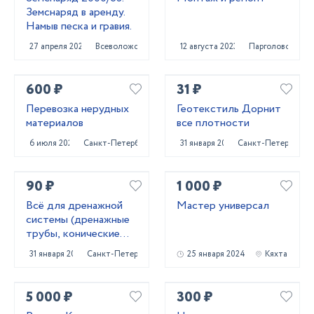
Земснаряд в аренду.
Намыв песка и гравия.
27 апреля 2023
Всеволожск
12 августа 2023
Парголово
600 ₽
31 ₽
Перевозка нерудных
Геотекстиль Дорнит
материалов
все плотности
6 июля 2023
Санкт-Петербург
31 января 2024
Санкт-Петербург
90 ₽
1 000 ₽
Всё для дренажной
Мастер универсал
системы (дренажные
трубы, конические
колодцы,трубы под
31 января 2024
Санкт-Петербург
25 января 2024
Кяхта
заезд)
5 000 ₽
300 ₽