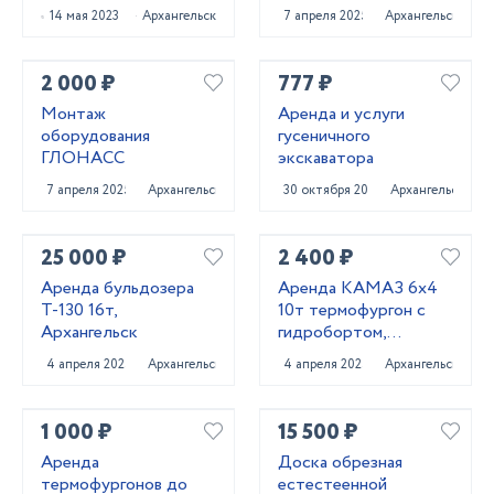
14 мая 2023
Архангельск
7 апреля 2025
Архангельск
2 000 ₽
777 ₽
Монтаж
Аренда и услуги
оборудования
гусеничного
ГЛОНАСС
экскаватора
7 апреля 2025
Архангельск
30 октября 2024
Архангельск
25 000 ₽
2 400 ₽
Аренда бульдозера
Аренда КАМАЗ 6х4
Т-130 16т,
10т термофургон с
Архангельск
гидробортом,
Архангельск
4 апреля 2025
Архангельск
4 апреля 2025
Архангельск
1 000 ₽
15 500 ₽
Аренда
Доска обрезная
термофургонов до
естестеенной