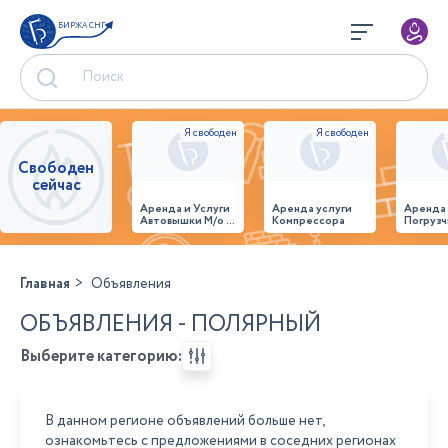
БИРЖА СНГ
Свободен
сейчас
Аренда и Услуги
Аренда услуги
Аренда
Автовышки М/о г.
Компрессора
Погрузч
Домодедово
26,28,32 место
Главная
Объявления
ОБЪЯВЛЕНИЯ - ПОЛЯРНЫЙ
Выберите категорию:
В данном регионе объявлений больше нет,
ознакомьтесь с предложениями в соседних регионах