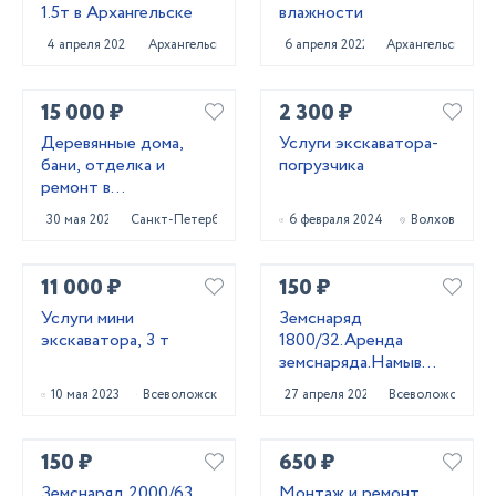
1.5т в Архангельске
влажности
4 апреля 2025
Архангельск
6 апреля 2022
Архангельск
15 000 ₽
2 300 ₽
Деревянные дома,
Услуги экскаватора-
бани, отделка и
погрузчика
ремонт в
Приозерском и
30 мая 2025
Санкт-Петербург
6 февраля 2024
Волхов
Выборгском районах
11 000 ₽
150 ₽
Услуги мини
Земснаряд
экскаватора, 3 т
1800/32.Аренда
земснаряда.Намыв
песка.
10 мая 2023
Всеволожск
27 апреля 2023
Всеволожск
150 ₽
650 ₽
Земснаряд 2000/63.
Монтаж и ремонт