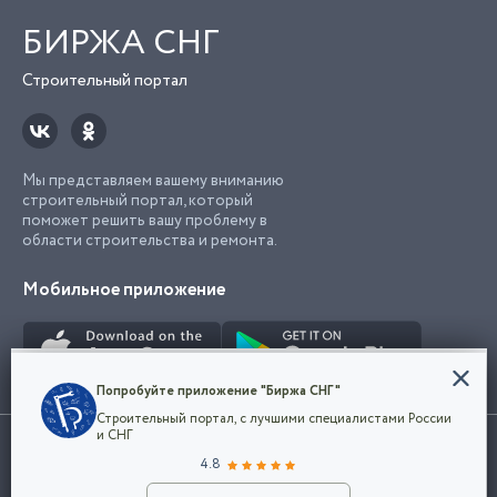
БИРЖА СНГ
Строительный портал
Мы представляем вашему вниманию
строительный портал, который
поможет решить вашу проблему в
области строительства и ремонта.
Мобильное приложение
Конфиденциальность
Попробуйте приложение "Биржа СНГ"
Мы используем файлы cookie, чтобы сделать
Строительный портал, с лучшими специалистами России
наш сайт удобным для каждого
Использование сайта, в том числе подача объявлений, означает
и СНГ
пользователя. Оставаясь на сайте,
ОК
согласие с
пользовательским соглашением
. Все логотипы и торговые
4.8
вы соглашаетесь
марки представленные на сайте являются собственностью их
с
Политикой конфиденциальности компании
владельца.
Разместить объявление