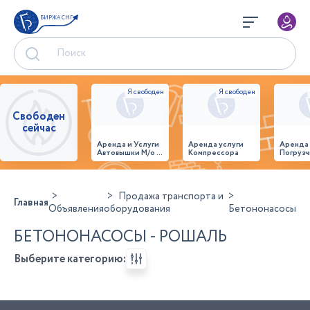
БИРЖА СНГ
Свободен
сейчас
Аренда и Услуги
Аренда услуги
Аренда
Автовышки М/о г.
Компрессора
Погрузч
Домодедово
26,28,32 место
Продажа транспорта и
Главная
Объявления
оборудования
Бетононасосы
БЕТОНОНАСОСЫ - РОШАЛЬ
Выберите категорию: