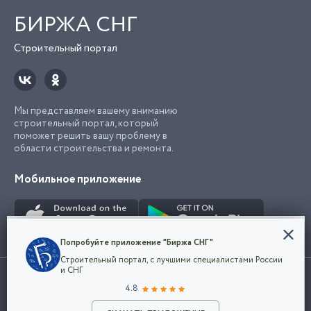
БИРЖА СНГ
Строительный портал
Мы представляем вашему вниманию
строительный портал, который
поможет решить вашу проблему в
области строительства и ремонта.
Мобильное приложение
Конфиденциальность
Попробуйте приложение "Биржа СНГ"
Мы используем файлы cookie, чтобы сделать
Строительный портал, с лучшими специалистами России
наш сайт удобным для каждого
Использование сайта, в том числе подача объявлений, означает
и СНГ
пользователя. Оставаясь на сайте,
ОК
согласие с
пользовательским соглашением
. Все логотипы и торговые
4.8
вы соглашаетесь
марки представленные на сайте являются собственностью их
с
Политикой конфиденциальности компании
владельца.
и принимаете условия использования cookie.