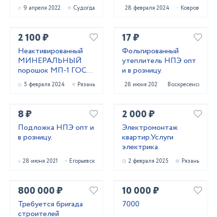
9 апреля 2022
Судогда
28 февраля 2024
Ковров
2 100 ₽
17 ₽
Неактивированный
Фольгированный
МИНЕРАЛЬНЫЙ
утеплитель НПЭ опт
порошок МП-1 ГОСТ
и в розницу.
52129-03 и МП-2
5 февраля 2024
Рязань
28 июня 2021
Воскресенск
ГОСТ 32761-14
8 ₽
2 000 ₽
Подложка НПЭ опт и
Электромонтаж
в розницу.
квартир.Услуги
электрика.
28 июня 2021
Егорьевск
2 февраля 2025
Рязань
800 000 ₽
10 000 ₽
Требуется бригада
7000
строителей