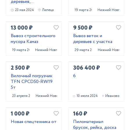
деревьев,
кустарников и корней
23 мая 2024
Липецк
19 марта 2025
Нижний Новгород
13 000 ₽
9 500 ₽
Вывоз строительного
Вывоз веток и
мусора Камаз
деревьев с участка
19 марта 2025
Нижний Новгород
29 марта 2025
Нижний Новгород
2 500 ₽
306 400 ₽
Вилочный погрузчик
6
TFN CPCD50-RW19
5т
23 апреля 2025
Нижний Новгород
10 июля 2024
Иваново
1 000 ₽
160 ₽
Новая спецтехника от
Пиломатериал
брусок, рейка, доска