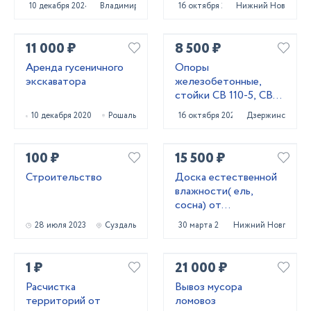
10 декабря 2024
Владимир
16 октября 2023
Нижний Новгород
11 000 ₽
8 500 ₽
Аренда гусеничного
Опоры
экскаватора
железобетонные,
стойки СВ 110-5, СВ
95-3
10 декабря 2020
Рошаль
16 октября 2025
Дзержинск
100 ₽
15 500 ₽
Строительство
Доска естественной
влажности( ель,
сосна) от
производителя
28 июля 2023
Суздаль
30 марта 2022
Нижний Новгород
1 ₽
21 000 ₽
Расчистка
Вывоз мусора
территорий от
ломовоз