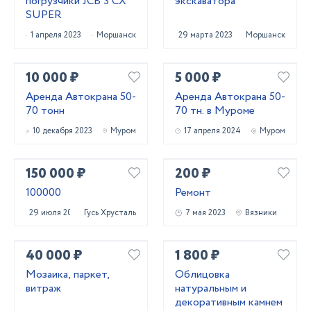
погрузчики JCB 3 CX
экскаватора
SUPER
1 апреля 2023
Моршанск
29 марта 2023
Моршанск
10 000 ₽
5 000 ₽
Аренда Автокрана 50-
Аренда Автокрана 50-
70 тонн
70 тн. в Муроме
10 декабря 2023
Муром
17 апреля 2024
Муром
150 000 ₽
200 ₽
100000
Ремонт
29 июля 2023
Гусь Хрустальный
7 мая 2023
Вязники
40 000 ₽
1 800 ₽
Мозаика, паркет,
Облицовка
витраж
натуральным и
декоративным камнем