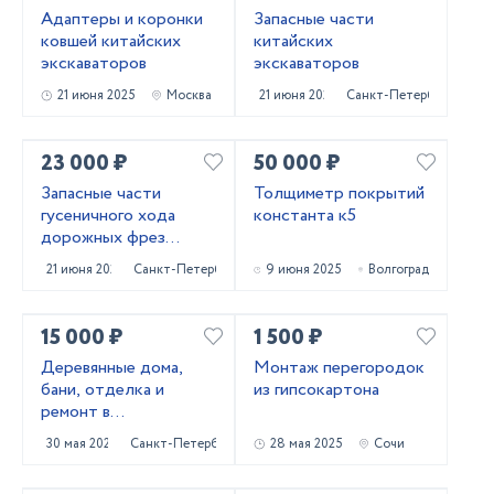
Адаптеры и коронки
Запасные части
ковшей китайских
китайских
экскаваторов
экскаваторов
21 июня 2025
Москва
21 июня 2025
Санкт-Петербург
23 000 ₽
50 000 ₽
Запасные части
Толщиметр покрытий
гусеничного хода
константа к5
дорожных фрез
Caterpillar PM620
21 июня 2025
Санкт-Петербург
9 июня 2025
Волгоград
15 000 ₽
1 500 ₽
Деревянные дома,
Монтаж перегородок
бани, отделка и
из гипсокартона
ремонт в
Приозерском и
30 мая 2025
Санкт-Петербург
28 мая 2025
Сочи
Выборгском районах