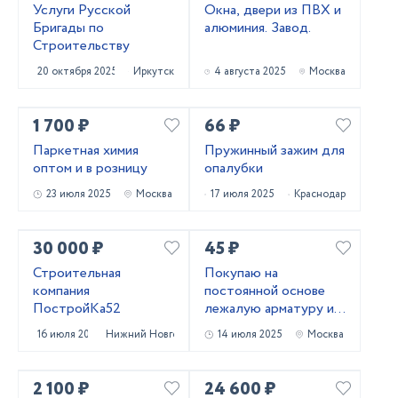
Услуги Русской
Окна, двери из ПВХ и
Бригады по
алюминия. Завод.
Строительству
20 октября 2025
Иркутск
4 августа 2025
Москва
1 700 ₽
66 ₽
Паркетная химия
Пружинный зажим для
оптом и в розницу
опалубки
23 июля 2025
Москва
17 июля 2025
Краснодар
30 000 ₽
45 ₽
Строительная
Покупаю на
компания
постоянной основе
ПостройКа52
лежалую арматуру и
металлопрокат!
16 июля 2025
Нижний Новгород
14 июля 2025
Москва
Самовывоз
2 100 ₽
24 600 ₽