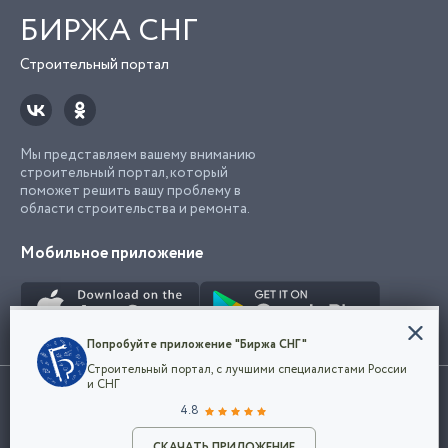
БИРЖА СНГ
Строительный портал
Мы представляем вашему вниманию
строительный портал, который
поможет решить вашу проблему в
области строительства и ремонта.
Мобильное приложение
Конфиденциальность
Попробуйте приложение "Биржа СНГ"
Мы используем файлы cookie, чтобы сделать
Строительный портал, с лучшими специалистами России
наш сайт удобным для каждого
Использование сайта, в том числе подача объявлений, означает
и СНГ
пользователя. Оставаясь на сайте,
ОК
согласие с
пользовательским соглашением
. Все логотипы и торговые
4.8
вы соглашаетесь
марки представленные на сайте являются собственностью их
с
Политикой конфиденциальности компании
владельца.
Разместить объявление
и принимаете условия использования cookie.
СКАЧАТЬ ПРИЛОЖЕНИЕ