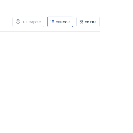
на карте
список
сетка