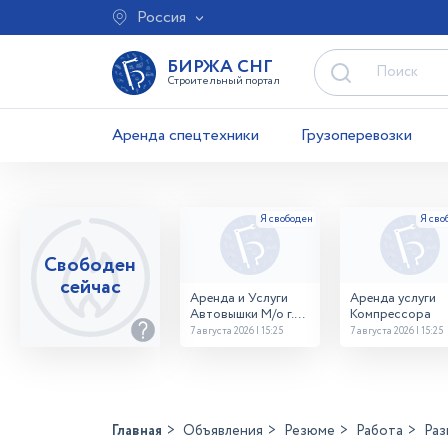
Россия
БИРЖА СНГ
Строительный портал
Аренда спецтехники
Грузоперевозки
Свободен
сейчас
Аренда и Услуги
Аренда услуги
Автовышки М/о г.
Компрессора
Домодедово
7 августа 2026 | 15:25
7 августа 2026 | 15:25
26,28,32 место
Главная
Объявления
Резюме
Работа
Раз