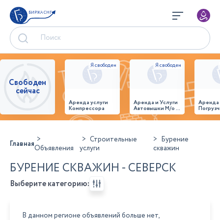
БИРЖА СНГ
Свободен
сейчас
Аренда услуги
Аренда и Услуги
Аренда
Компрессора
Автовышки М/о г.
Погрузч
Домодедово
26,28,32 место
Строительные
Бурение
Главная
Объявления
услуги
скважин
БУРЕНИЕ СКВАЖИН - СЕВЕРСК
Выберите категорию:
В данном регионе объявлений больше нет,