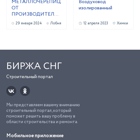
МЕТАЛЛОЧЕРЕПИЦА
Воздуховод
ОТ
изолированный
ПРОИЗВОДИТЕЛЯ,
СЕРТИФИЦИРОВАНА
29 января 2024
Лобня
12 апреля 2023
Химки
ПО ГОСТ 2024Г.
(ПРОФЛИСТ,
ВОДОСТОК И
ЛЮБЫЕ ПЛАНКИ)
БИРЖА СНГ
Строительный портал
Мы представляем вашему вниманию
строительный портал, который
поможет решить вашу проблему в
области строительства и ремонта.
Мобильное приложение