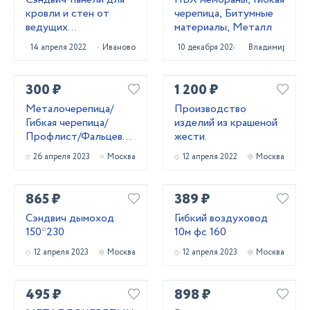
кровли и стен от
черепица, Битумные
ведущих
материалы, Металл
производителей
14 апреля 2022
Иваново
10 декабря 2024
Владимир
России
300 ₽
1 200 ₽
Металочерепица/
Производство
Гибкая черепица/
изделий из крашеной
Профлист/Фальцевая
жести.
кровля
26 апреля 2023
Москва
12 апреля 2022
Москва
865 ₽
389 ₽
Сэндвич дымоход
Гибкий воздуховод
150*230
10м фс 160
12 апреля 2023
Москва
12 апреля 2023
Москва
495 ₽
898 ₽