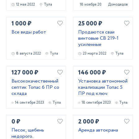
остекления и стоечно
12 мая 2022
Тула
18 ноября 2021
Домодедово
ригельных систем!
1 000 ₽
25 000 ₽
Все виды работ
Продаются сваи
винтовые СВ 219-1
усиленные
8 августа 2022
Тула
23 марта 2022
Тула
127 000 ₽
146 000 ₽
Высококачественный
Установка автономной
септик Топас 6 ПР со
канализации Топас 5
склада
ПР под ключ
14 сентября 2023
Тула
18 сентября 2023
Тула
0 ₽
2 000 ₽
Песок, щебень
Аренда автокрана
недорого.