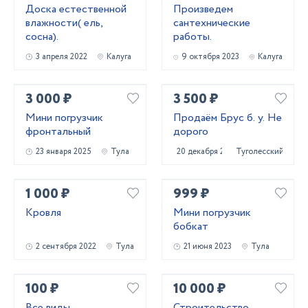
Доска естественной
Произведем
влажности( ель,
сантехнические
сосна).
работы.
3 апреля 2022
Калуга
9 октября 2023
Калуга
3 000 ₽
3 500 ₽
Мини погрузчик
Продаём Брус б. у. Не
фронтальный
дорого
23 января 2025
Тула
20 декабря 2020
Туголесский Бор
1 000 ₽
999 ₽
Кровля
Мини погрузчик
бобкат
2 сентября 2022
Тула
21 июня 2023
Тула
100 ₽
10 000 ₽
Все виды
Строительство