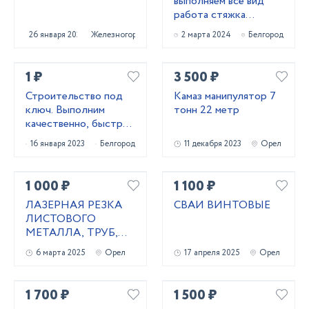
выполняем всё вид
работа стяжка
короед фасад
26 января 2024
Железногорск
2 марта 2024
Белгород
штукатурк
1 ₽
3 500 ₽
Строительство под
Камаз манипулятор 7
ключ. Выполним
тонн 22 метр
качественно, быстро,
подскажем лучшее!
16 января 2023
Белгород
11 декабря 2023
Орел
1 000 ₽
1 100 ₽
ЛАЗЕРНАЯ РЕЗКА
СВАИ ВИНТОВЫЕ
ЛИСТОВОГО
МЕТАЛЛА, ТРУБ,
ВИНТОВЫЕ СВАИ
6 марта 2025
Орел
17 апреля 2025
Орел
1 700 ₽
1 500 ₽