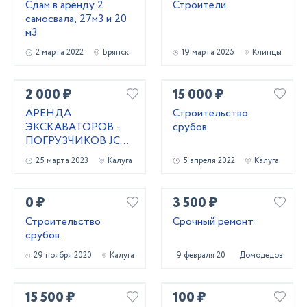
Сдам в аренду 2
Строители
самосвала, 27м3 и 20
м3
2 марта 2022
Брянск
19 марта 2025
Клинцы
2 000 ₽
15 000 ₽
АРЕНДА
Строительство
ЭКСКАВАТОРОВ -
срубов.
ПОГРУЗЧИКОВ JCB
5СХ, JCB 4СХ,
25 марта 2023
Калуга
5 апреля 2022
Калуга
NewHolland LB115,
равно
0 ₽
3 500 ₽
Строительство
Срочный ремонт
срубов.
29 ноября 2020
Калуга
9 февраля 2021
Домодедово
15 500 ₽
100 ₽