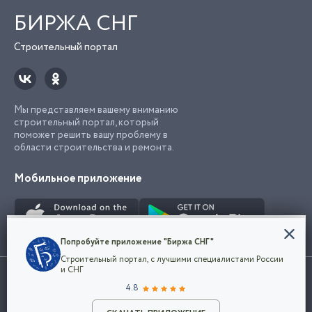
БИРЖА СНГ
Строительный портал
Мы представляем вашему вниманию
строительный портал, который
поможет решить вашу проблему в
области строительства и ремонта.
Мобильное приложение
Конфиденциальность
Попробуйте приложение "Биржа СНГ"
Мы используем файлы cookie, чтобы сделать
Строительный портал, с лучшими специалистами России
наш сайт удобным для каждого
Использование сайта, в том числе подача объявлений, означает
и СНГ
пользователя. Оставаясь на сайте,
ОК
согласие с
пользовательским соглашением
. Все логотипы и торговые
4.8
вы соглашаетесь
марки представленные на сайте являются собственностью их
с
Политикой конфиденциальности компании
владельца.
Разместить объявление
и принимаете условия использования cookie.