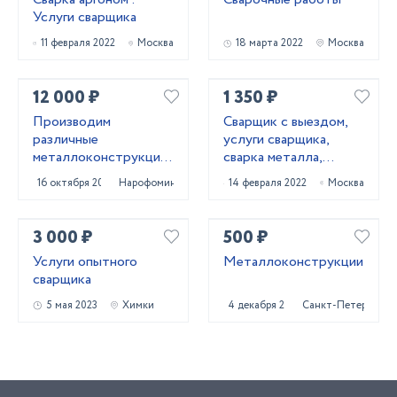
Услуги сварщика
11 февраля 2022
Москва
18 марта 2022
Москва
12 000 ₽
1 350 ₽
Производим
Сварщик с выездом,
различные
услуги сварщика,
металлоконструкции
сварка металла,
для дома и бизнеса
ремонт ворот и
16 октября 2024
Нарофоминск
14 февраля 2022
Москва
калиток
3 000 ₽
500 ₽
Услуги опытного
Металлоконструкции
сварщика
5 мая 2023
Химки
4 декабря 2024
Санкт-Петербург