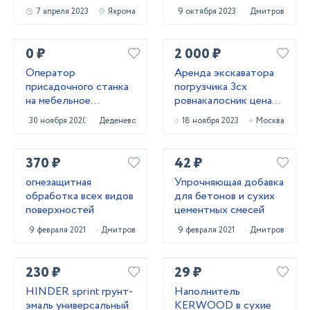
7 апреля 2023
Яхрома
9 октября 2023
Дмитров
0 ₽
2 000 ₽
Оператор
Аренда экскаватора
присадочного станка
погрузчика 3сх
на мебельное
ровнакалосник цена
производство
договорная
30 ноября 2020
Деденево
18 ноября 2023
Москва
370 ₽
42 ₽
огнезащитная
Упрочняющая добавка
обработка всех видов
для бетонов и сухих
поверхностей
цементных смесей
9 февраля 2021
Дмитров
9 февраля 2021
Дмитров
230 ₽
29 ₽
HINDER sprint грунт-
Наполнитель
эмаль универсальный
KERWOOD в сухие