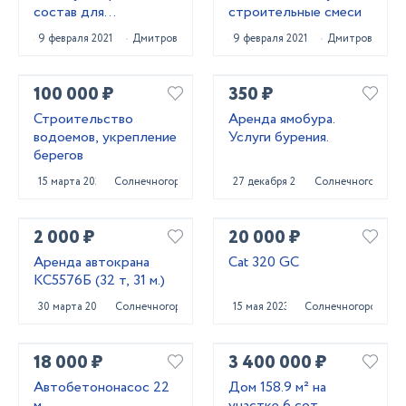
состав для
строительные смеси
восстановления
9 февраля 2021
Дмитров
9 февраля 2021
Дмитров
внешнего вида
металлич. конструкци
100 000 ₽
350 ₽
Строительство
Аренда ямобура.
водоемов, укрепление
Услуги бурения.
берегов
15 марта 2022
Солнечногорск
27 декабря 2020
Солнечногорск
2 000 ₽
20 000 ₽
Аренда автокрана
Cat 320 GC
КС5576Б (32 т, 31 м.)
30 марта 2022
Солнечногорск
15 мая 2023
Солнечногорск
18 000 ₽
3 400 000 ₽
Автобетононасос 22
Дом 158.9 м² на
м
участке 6 сот.