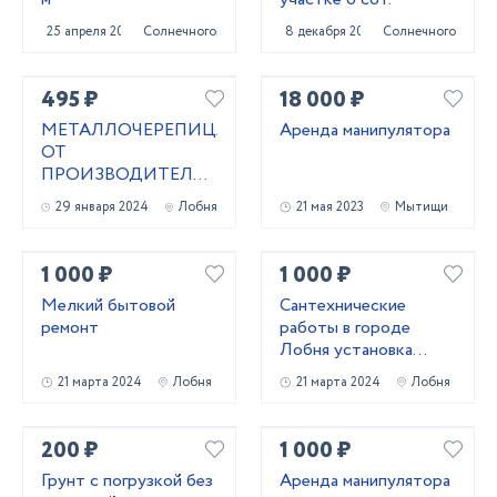
25 апреля 2023
Солнечногорск
8 декабря 2020
Солнечногорск
495 ₽
18 000 ₽
МЕТАЛЛОЧЕРЕПИЦА
Аренда манипулятора
ОТ
ПРОИЗВОДИТЕЛЯ,
СЕРТИФИЦИРОВАНА
29 января 2024
Лобня
21 мая 2023
Мытищи
ПО ГОСТ 2024Г.
(ПРОФЛИСТ,
ВОДОСТОК И
1 000 ₽
1 000 ₽
ЛЮБЫЕ ПЛАНКИ)
Мелкий бытовой
Сантехнические
ремонт
работы в городе
Лобня установка
замена ремонт
21 марта 2024
Лобня
21 марта 2024
Лобня
200 ₽
1 000 ₽
Грунт с погрузкой без
Аренда манипулятора