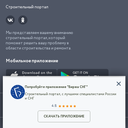
Строительный портал
Мы представляем вашему вниманию
строительный портал, который
поможет решить вашу проблему в
области строительства и ремонта.
Мобильное приложение
Конфиденциальность
Попробуйте приложение "Биржа СНГ"
Мы используем файлы cookie, чтобы сделать
Строительный портал, с лучшими специалистами России
наш сайт удобным для каждого
Использование сайта, в том числе подача объявлений, означает
и СНГ
пользователя. Оставаясь на сайте,
ОК
согласие с
пользовательским соглашением
. Все логотипы и торговые
4.8
вы соглашаетесь
марки представленные на сайте являются собственностью их
с
Политикой конфиденциальности компании
владельца.
Разместить объявление
и принимаете условия использования cookie.
СКАЧАТЬ ПРИЛОЖЕНИЕ
©2026
Биржа СНГ