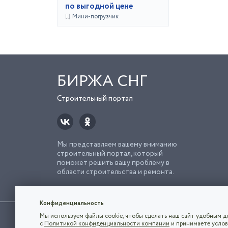
по выгодной цене
Мини-погрузчик
БИРЖА СНГ
Строительный портал
Мы представляем вашему вниманию
строительный портал, который
поможет решить вашу проблему в
области строительства и ремонта.
Попро
Строи
Конфиденциальность
Использование сайта, в том числе подача объявлений, озна
Мы используем файлы cookie, чтобы сделать наш сайт удобным дл
владельца.
с
Политикой конфиденциальности компании
и принимаете услов