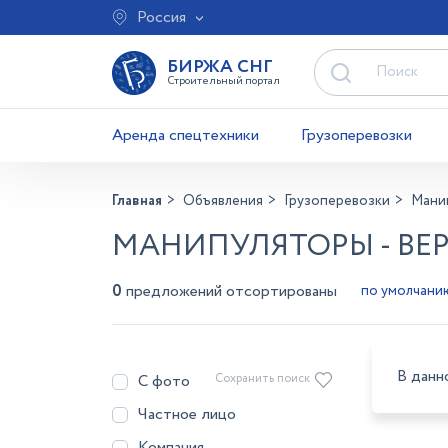
Россия
БИРЖА СНГ
Строительный портал
Аренда спецтехники
Грузоперевозки
Главная
Объявления
Грузоперевозки
Мани
МАНИПУЛЯТОРЫ - ВЕР
0
предложений отсортированы
В данн
С фото
Сохранить поиск
Частное лицо
Компания