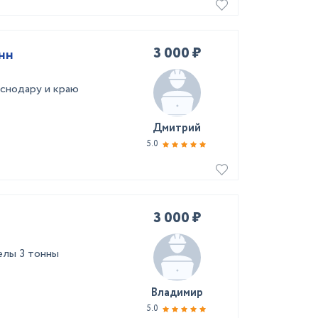
3 000 ₽
нн
аснодару и краю
Дмитрий
5.0
3 000 ₽
елы 3 тонны
Владимир
5.0