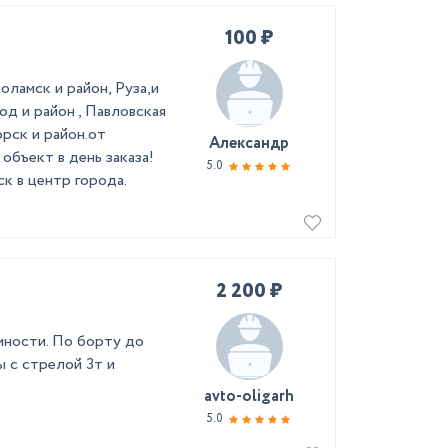
100 ₽
оламск и район, Руза,и
од и район , Павловская
рск и район.от
Александр
объект в дeнь зaказа!
5.0
к в центp горoдa.
2 200 ₽
мности. По борту до
 с стрелой 3т и
avto-oligarh
5.0