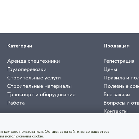
Категории
Продавцам
Аренда спецтехники
Регистрация
Грузоперевозки
Цены
Строительные услуги
Правила и по
Строительные материалы
Полезные сов
Транспорт и оборудование
Все заказы
Работа
Вопросы и от
Контакты
буйте приложение "Биржа СНГ"
тельный портал, с лучшими специалистами России и СНГ
4.8
чает согласие с
пользовательским соглашением
. Все логотипы и торговые марк
я каждого пользователя. Оставаясь на сайте, вы соглашаетесь
ия использования cookie.
СКАЧАТЬ ПРИЛОЖЕНИЕ