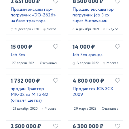
2 651 000 ₽
8 500 000 ₽
Продам экскаватор-
Продаю экскаватор
погрузчик «ЭО-2626»
погрузчик jcb 3 cx
на базе трактора
super Англичанин
МТЗ-82.1
21 декабря 2020
Чехов
4 декабря 2021
Видное
15 000 ₽
14 000 ₽
Jcb 3cx
Jcb 3сх аренда
27 апреля 2022
Дзержинск
8 апреля 2022
Москва
1 732 000 ₽
4 800 000 ₽
продам Трактор
Продается JCB 3CX
МК-02 на МТЗ-82
2009
(отвал+ щётка)
21 декабря 2020
Москва
29 марта 2023
Одинцово
2 500 000 ₽
6 300 000 ₽