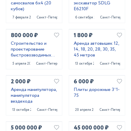
самосвалов 6х4 (20
экскаватор SDLG
кубов)
E6210F
7 февраля 2023
Санкт-Петербург
6 сентября 2023
Санкт-Петербург
800 000 ₽
1 800 ₽
Строительство и
Аренда автовышек 12,
проектирование
14, 18, 20, 28, 30, 35,
быстровозводимых
45 метров
зданий для бизнеса
5 апреля 2024
Санкт-Петербург
13 октября 2023
Санкт-Петербург
2 000 ₽
6 000 ₽
Аренда манипулятора,
Плиты дорожные 3*1-
манипулятора
75
вездехода
13 октября 2023
Санкт-Петербург
20 апреля 2023
Санкт-Петербург
5 000 000 ₽
45 000 000 ₽