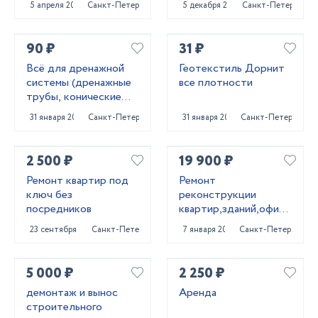
5 апреля 2022
Санкт-Петербург
5 декабря 2024
Санкт-Петербург
90 ₽
31 ₽
Всё для дренажной
Геотекстиль Дорнит
системы (дренажные
все плотности
трубы, конические
колодцы,трубы под
31 января 2024
Санкт-Петербург
31 января 2024
Санкт-Петербург
заезд)
2 500 ₽
19 900 ₽
Ремонт квартир под
Ремонт
ключ без
реконструкции
посредников
квартир,зданий,офисных
помещений
23 сентября 2022
Санкт-Петербург
7 января 2022
Санкт-Петербург
5 000 ₽
2 250 ₽
демонтаж и вынос
Аренда
строительного