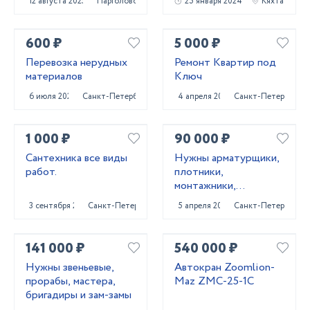
12 августа 2023
Парголово
25 января 2024
Кяхта
600 ₽
5 000 ₽
Перевозка нерудных
Ремонт Квартир под
материалов
Ключ
6 июля 2023
Санкт-Петербург
4 апреля 2022
Санкт-Петербург
1 000 ₽
90 000 ₽
Сантехника все виды
Нужны арматурщики,
работ.
плотники,
монтажники,
сварщики, бетонщики,
3 сентября 2023
Санкт-Петербург
5 апреля 2022
Санкт-Петербург
стропальщики,
разнорабочие ...
141 000 ₽
540 000 ₽
Нужны звеньевые,
Автокран Zoomlion-
прорабы, мастера,
Maz ZMC-25-1C
бригадиры и зам-замы