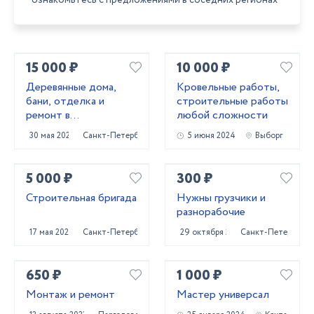
ознакомьтесь с предложениями в соседних регионах
15 000 ₽
10 000 ₽
Деревянные дома,
Кровельные работы,
бани, отделка и
строительные работы
ремонт в
любой сложности
Приозерском и
30 мая 2025
Санкт-Петербург
5 июня 2024
Выборг
Выборгском районах
5 000 ₽
300 ₽
Строительная бригада
Нужны грузчики и
разнорабочие
17 мая 2024
Санкт-Петербург
29 октября 2023
Санкт-Петербург
650 ₽
1 000 ₽
Монтаж и ремонт
Мастер универсал