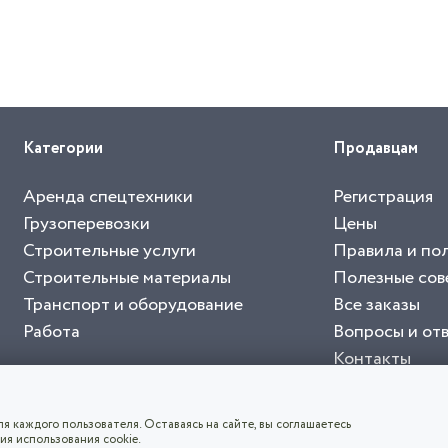
Категории
Продавцам
Аренда спецтехники
Регистрация
Грузоперевозки
Цены
Строительные услуги
Правила и по
Строительные материалы
Полезные сов
Транспорт и оборудование
Все заказы
Работа
Вопросы и от
Контакты
буйте приложение "Биржа СНГ"
тельный портал, с лучшими специалистами России и СНГ
4.8
чает согласие с
пользовательским соглашением
. Все логотипы и торговые марк
я каждого пользователя. Оставаясь на сайте, вы соглашаетесь
ия использования cookie.
СКАЧАТЬ ПРИЛОЖЕНИЕ