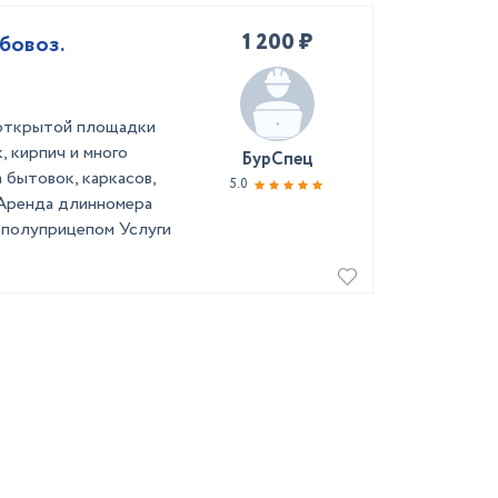
1 200 ₽
бовоз.
 открытой площадки
, кирпич и много
БурСпец
а бытовок, каркасов,
5.0
 Аренда длинномера
 полуприцепом Услуги