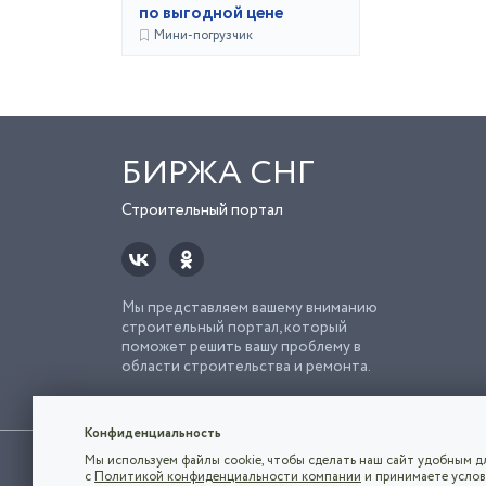
по выгодной цене
Мини-погрузчик
БИРЖА СНГ
Строительный портал
Мы представляем вашему вниманию
строительный портал, который
поможет решить вашу проблему в
области строительства и ремонта.
Попро
Строи
Конфиденциальность
Использование сайта, в том числе подача объявлений, озна
Мы используем файлы cookie, чтобы сделать наш сайт удобным дл
владельца.
с
Политикой конфиденциальности компании
и принимаете услов