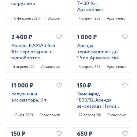
погрузчика
Т-130 16т,
Архангельск
6 февраля 2024
Волхов
4 апреля 2025
Архангельск
2 400 ₽
1 000 ₽
Аренда КАМАЗ 6х4
Аренда
10т термофургон с
термофургонов до
гидробортом,
1.5т в Архангельске
Архангельск
4 апреля 2025
Архангельск
4 апреля 2025
Архангельск
11 000 ₽
150 ₽
Услуги мини
Земснаряд
экскаватора, 3 т
1800/32.Аренда
земснаряда.Намыв
песка.
10 мая 2023
Всеволожск
27 апреля 2023
Всеволожск
150 ₽
650 ₽