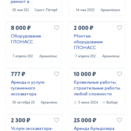
ремонт в
Приозерском и
30 мая 2025
Санкт-Петербург
14 мая 2023
Архангельск
Выборгском районах
8 000 ₽
2 000 ₽
Оборудование
Монтаж
ГЛОНАСС
оборудования
ГЛОНАСС
7 апреля 2025
Архангельск
7 апреля 2025
Архангельск
777 ₽
10 000 ₽
Аренда и услуги
Кровельные работы,
гусеничного
строительные работы
экскаватора
любой сложности
30 октября 2024
Архангельск
5 июня 2024
Выборг
2 300 ₽
25 000 ₽
Услуги экскаватора-
Аренда бульдозера