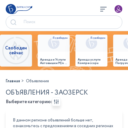
БИРЖА СНГ
Свободен
сейчас
Аренда и Услуги
Аренда услуги
Аренда
Автовышки М/о г.
Компрессора
Погрузч
Домодедово
26,28,32 место
Главная
Объявления
ОБЪЯВЛЕНИЯ - ЗАОЗЕРСК
Выберите категорию:
В данном регионе объявлений больше нет,
ознакомьтесь с предложениями в соседних регионах