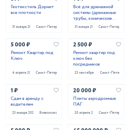
Геотекстиль Дорнит
Всё для дренажной
все плотности
системы (дренажные
трубы, конические
колодцы,трубы под
31 января 2024
Санкт-Петербург
31 января 2024
Санкт-Петербург
заезд)
5 000 ₽
2 500 ₽
Ремонт Квартир под
Ремонт квартир под
Ключ
ключ без
посредников
4 апреля 2022
Санкт-Петербург
23 сентября 2022
Санкт-Петербург
1 ₽
20 000 ₽
Сдам в аренду с
Плиты аэродромные
водителем
ПАГ
23 января 2024
Всеволожск
20 апреля 2023
Санкт-Петербург