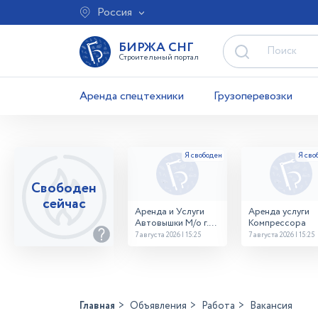
Россия
БИРЖА СНГ
Строительный портал
Аренда спецтехники
Грузоперевозки
Свободен
сейчас
Аренда и Услуги
Аренда услуги
Автовышки М/о г.
Компрессора
Домодедово
7 августа 2026 | 15:25
7 августа 2026 | 15:25
26,28,32 место
Главная
Объявления
Работа
Вакансия