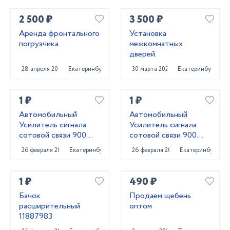
2 500 ₽
3 500 ₽
Аренда фронтального
Установка
погрузчика
межкомнатных
дверей.
28 апреля 2025
Екатеринбург
30 марта 2025
Екатеринбург
1 ₽
1 ₽
Автомобильный
Автомобильный
Усилитель сигнала
Усилитель сигнала
сотовой связи 900
сотовой связи 900
MHZ
MHZ + 1800 MHZ +
26 февраля 2022
Екатеринбург
26 февраля 2022
Екатеринбург
2,3,4 G
1 ₽
490 ₽
Бачок
Продаем щебень
расширительный
оптом
11887983