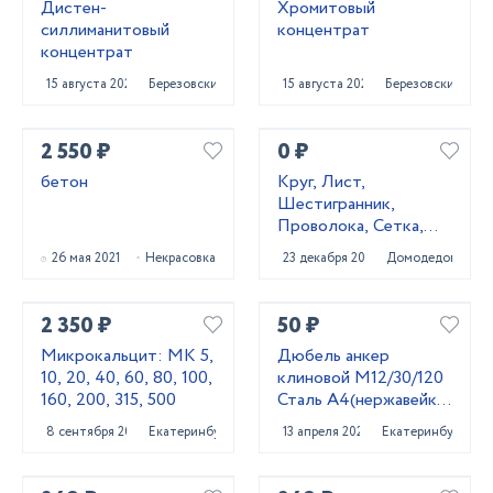
Дистен-
Хромитовый
силлиманитовый
концентрат
концентрат
15 августа 2023
Березовский
15 августа 2023
Березовский
2 550 ₽
0 ₽
бетон
Круг, Лист,
Шестигранник,
Проволока, Сетка,
Квадрат 20Х13,
26 мая 2021
Некрасовка
23 декабря 2020
Домодедово
40Х13, 20Х23Н18,
10X17Н13М2Т,
14Х17Н2, 12
2 350 ₽
50 ₽
Микрокальцит: МК 5,
Дюбель анкер
10, 20, 40, 60, 80, 100,
клиновой М12/30/120
160, 200, 315, 500
Сталь А4(нержавейка)
Фирма WURTH
8 сентября 2023
Екатеринбург
13 апреля 2024
Екатеринбург