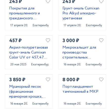
243 ₽
243 ₽
Покрытия для
Грунт-эмаль Cumixan
промышленного и
Pro Alkyd алкидно-
гражданского
уретановая
строительства от
17 апреля 2025
Екатеринбург
17 апреля 2025
Екатеринбург
поставщика
CUMIXAN
457 ₽
3 000 ₽
Акрил-полуретановая
Микрокальцит для
грунт-эмаль Cumixan
производства
Color UV от 457,47
строительных
рублей
материалов
20 мая 2025
Екатеринбург
16 января 2022
Екатеринбург
3 850 ₽
8 000 ₽
Мраморный песок
Портландцемент
(фракционная
тампонажный в МКР
мраморная крошка,
каролит)
16 января 2022
Екатеринбург
16 января 2022
Екатеринбург