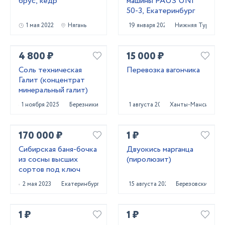
брус, кедр
машины PAUS UNI
50-3, Екатеринбург
1 мая 2022
Нягань
19 января 2023
Нижняя Тура
4 800 ₽
15 000 ₽
Соль техническая
Перевозка вагончика
Галит (концентрат
минеральный галит)
1 ноября 2025
Березники
1 августа 2024
Ханты-Мансийск
170 000 ₽
1 ₽
Сибирская баня-бочка
Двуокись марганца
из сосны высших
(пиролюзит)
сортов под ключ
2 мая 2023
Екатеринбург
15 августа 2023
Березовский
1 ₽
1 ₽