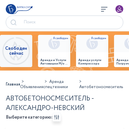
БИРЖА СНГ
Свободен
сейчас
Аренда и Услуги
Аренда услуги
Аренда
Автовышки М/о г.
Компрессора
Погрузч
Домодедово
26,28,32 место
Аренда
Главная
Объявления
спецтехники
Автобетоносмеситель
АВТОБЕТОНОСМЕСИТЕЛЬ -
АЛЕКСАНДРО-НЕВСКИЙ
Выберите категорию: