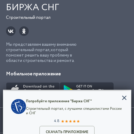
БИРЖА СНГ
Строительный портал
Мы представляем вашему вниманию
строительный портал, который
поможет решить вашу проблему в
области строительства и ремонта.
Мобильное приложение
Конфиденциальность
Попробуйте приложение "Биржа СНГ"
Мы используем файлы cookie, чтобы сделать
Строительный портал, с лучшими специалистами России
наш сайт удобным для каждого
Использование сайта, в том числе подача объявлений, означает
и СНГ
пользователя. Оставаясь на сайте,
ОК
согласие с
пользовательским соглашением
. Все логотипы и торговые
4.8
вы соглашаетесь
марки представленные на сайте являются собственностью их
с
Политикой конфиденциальности компании
владельца.
Разместить объявление
и принимаете условия использования cookie.
СКАЧАТЬ ПРИЛОЖЕНИЕ