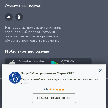
Строительный портал
Мы представляем вашему вниманию
строительный портал, который
поможет решить вашу проблему в
области строительства и ремонта.
Мобильное приложение
Конфиденциальность
Попробуйте приложение "Биржа СНГ"
Мы используем файлы cookie, чтобы сделать
Строительный портал, с лучшими специалистами России
наш сайт удобным для каждого
Использование сайта, в том числе подача объявлений, означает
и СНГ
пользователя. Оставаясь на сайте,
ОК
согласие с
пользовательским соглашением
. Все логотипы и торговые
4.8
вы соглашаетесь
марки представленные на сайте являются собственностью их
с
Политикой конфиденциальности компании
владельца.
Разместить объявление
и принимаете условия использования cookie.
СКАЧАТЬ ПРИЛОЖЕНИЕ
©2026
Биржа СНГ