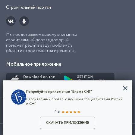
Строительный портал
Мы представляем вашему вниманию
строительный портал, который
поможет решить вашу проблему в
области строительства и ремонта.
Мобильное приложение
Конфиденциальность
Попробуйте приложение "Биржа СНГ"
Мы используем файлы cookie, чтобы сделать
Строительный портал, с лучшими специалистами России
наш сайт удобным для каждого
Использование сайта, в том числе подача объявлений, означает
и СНГ
пользователя. Оставаясь на сайте,
ОК
согласие с
пользовательским соглашением
. Все логотипы и торговые
4.8
вы соглашаетесь
марки представленные на сайте являются собственностью их
с
Политикой конфиденциальности компании
владельца.
Разместить объявление
и принимаете условия использования cookie.
СКАЧАТЬ ПРИЛОЖЕНИЕ
©2026
Биржа СНГ