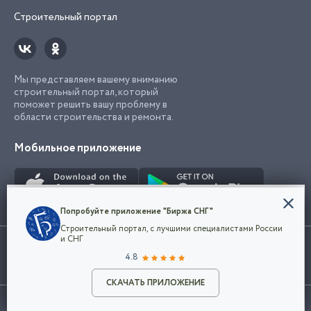
Строительный портал
Мы представляем вашему вниманию
строительный портал, который
поможет решить вашу проблему в
области строительства и ремонта.
Мобильное приложение
Конфиденциальность
Попробуйте приложение "Биржа СНГ"
Мы используем файлы cookie, чтобы сделать
Строительный портал, с лучшими специалистами России
наш сайт удобным для каждого
Использование сайта, в том числе подача объявлений, означает
и СНГ
пользователя. Оставаясь на сайте,
ОК
согласие с
пользовательским соглашением
. Все логотипы и торговые
4.8
вы соглашаетесь
марки представленные на сайте являются собственностью их
с
Политикой конфиденциальности компании
владельца.
Разместить объявление
и принимаете условия использования cookie.
СКАЧАТЬ ПРИЛОЖЕНИЕ
©2026
Биржа СНГ