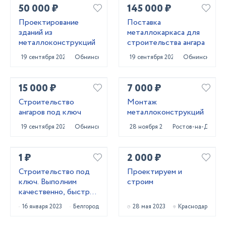
50 000 ₽
145 000 ₽
Проектирование
Поставка
зданий из
металлокаркаса для
металлоконструкций
строительства ангара
19 сентября 2024
Обнинск
19 сентября 2024
Обнинск
15 000 ₽
7 000 ₽
Строительство
Монтаж
ангаров под ключ
металлоконструкций
19 сентября 2024
Обнинск
28 ноября 2022
Ростов-на-Дону
1 ₽
2 000 ₽
Строительство под
Проектируем и
ключ. Выполним
строим
качественно, быстро,
подскажем лучшее!
16 января 2023
Белгород
28 мая 2023
Краснодар